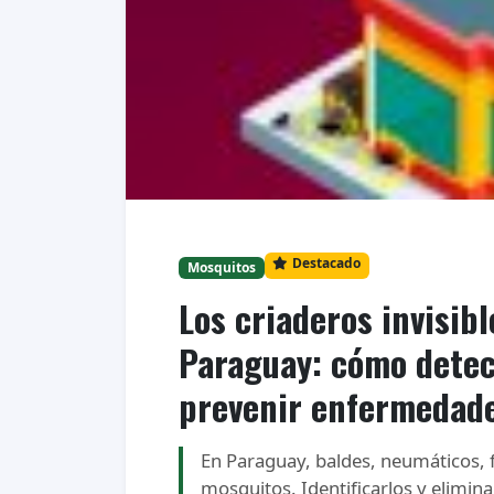
Destacado
Mosquitos
Los criaderos invisib
Paraguay: cómo detect
prevenir enfermedad
En Paraguay, baldes, neumáticos, f
mosquitos. Identificarlos y elimina