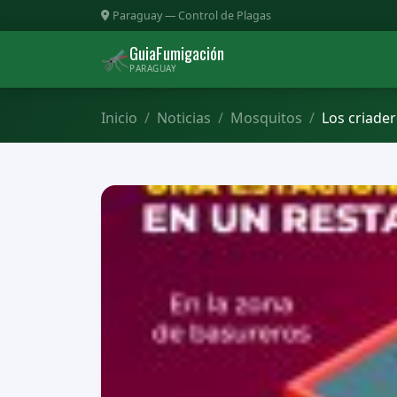
Paraguay — Control de Plagas
GuiaFumigación
🦟
PARAGUAY
Inicio
Noticias
Mosquitos
Los criade