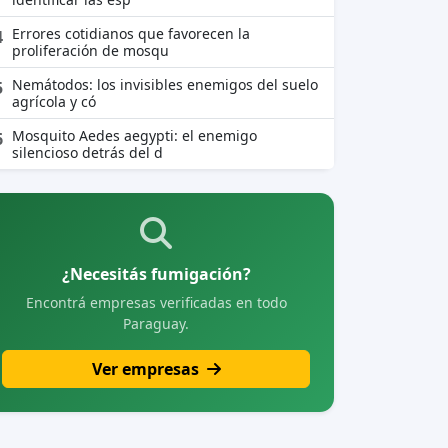
Errores cotidianos que favorecen la
4
proliferación de mosqu
Nemátodos: los invisibles enemigos del suelo
5
agrícola y có
Mosquito Aedes aegypti: el enemigo
6
silencioso detrás del d
¿Necesitás fumigación?
Encontrá empresas verificadas en todo
Paraguay.
Ver empresas