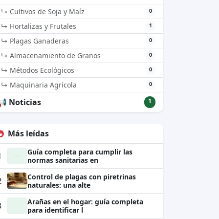
↳ Cultivos de Soja y Maíz
0
↳ Hortalizas y Frutales
1
↳ Plagas Ganaderas
0
↳ Almacenamiento de Granos
0
↳ Métodos Ecológicos
0
↳ Maquinaria Agrícola
0
📢 Noticias
1
Más leídas
Guía completa para cumplir las
1
normas sanitarias en
Control de plagas con piretrinas
2
naturales: una alte
Arañas en el hogar: guía completa
3
para identificar l