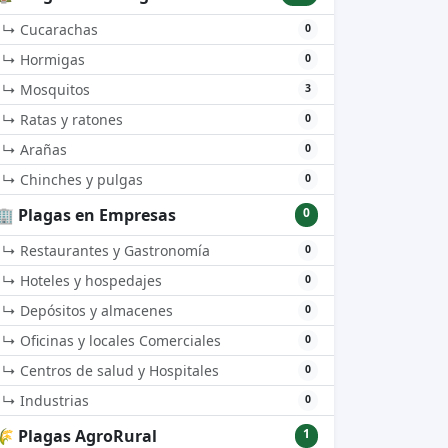
↳ Cucarachas
0
↳ Hormigas
0
↳ Mosquitos
3
↳ Ratas y ratones
0
↳ Arañas
0
↳ Chinches y pulgas
0
🏢 Plagas en Empresas
0
↳ Restaurantes y Gastronomía
0
↳ Hoteles y hospedajes
0
↳ Depósitos y almacenes
0
↳ Oficinas y locales Comerciales
0
↳ Centros de salud y Hospitales
0
↳ Industrias
0
🌾 Plagas AgroRural
1