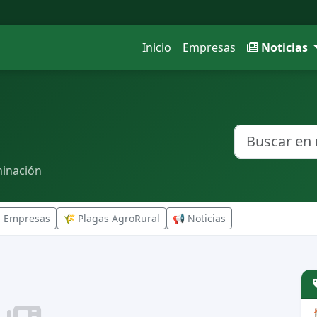
Inicio
Empresas
Noticias
minación
n Empresas
🌾 Plagas AgroRural
📢 Noticias