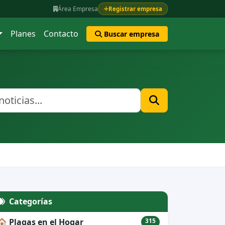
Área Empresa
Registrar empresa
Planes
Contacto
Buscar empresa
Categorías
🏠 Plagas en el Hogar
315