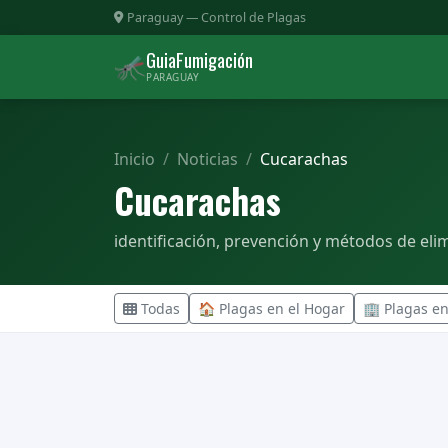
Paraguay — Control de Plagas
GuiaFumigación
🦟
PARAGUAY
Inicio
Noticias
Cucarachas
Cucarachas
identificación, prevención y métodos de eli
Todas
🏠 Plagas en el Hogar
🏢 Plagas e