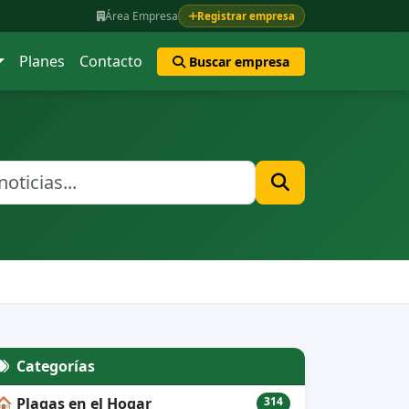
Área Empresa
Registrar empresa
Planes
Contacto
Buscar empresa
Categorías
🏠 Plagas en el Hogar
314