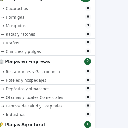
↳ Cucarachas
0
↳ Hormigas
0
↳ Mosquitos
3
↳ Ratas y ratones
0
↳ Arañas
0
↳ Chinches y pulgas
0
🏢 Plagas en Empresas
0
↳ Restaurantes y Gastronomía
0
↳ Hoteles y hospedajes
0
↳ Depósitos y almacenes
0
↳ Oficinas y locales Comerciales
0
↳ Centros de salud y Hospitales
0
↳ Industrias
0
🌾 Plagas AgroRural
1