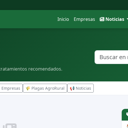
Inicio
Empresas
Noticias
 y tratamientos recomendados.
n Empresas
🌾 Plagas AgroRural
📢 Noticias