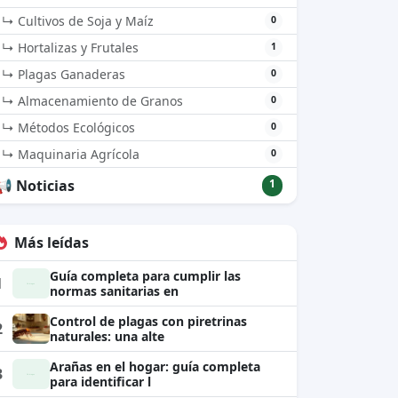
↳ Cultivos de Soja y Maíz
0
↳ Hortalizas y Frutales
1
↳ Plagas Ganaderas
0
↳ Almacenamiento de Granos
0
↳ Métodos Ecológicos
0
↳ Maquinaria Agrícola
0
📢 Noticias
1
Más leídas
Guía completa para cumplir las
1
normas sanitarias en
Control de plagas con piretrinas
2
naturales: una alte
Arañas en el hogar: guía completa
3
para identificar l