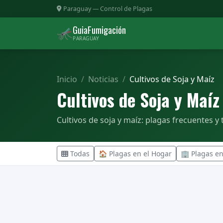
Paraguay — Control de Plagas
GuiaFumigación
🦟
PARAGUAY
Inicio
Noticias
Cultivos de Soja y Maíz
Cultivos de Soja y Maíz
Cultivos de soja y maíz: plagas frecuentes
Todas
🏠 Plagas en el Hogar
🏢 Plagas e