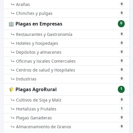
↳ Arañas
0
↳ Chinches y pulgas
0
🏢 Plagas en Empresas
0
↳ Restaurantes y Gastronomía
0
↳ Hoteles y hospedajes
0
↳ Depósitos y almacenes
0
↳ Oficinas y locales Comerciales
0
↳ Centros de salud y Hospitales
0
↳ Industrias
0
🌾 Plagas AgroRural
1
↳ Cultivos de Soja y Maíz
0
↳ Hortalizas y Frutales
1
↳ Plagas Ganaderas
0
↳ Almacenamiento de Granos
0