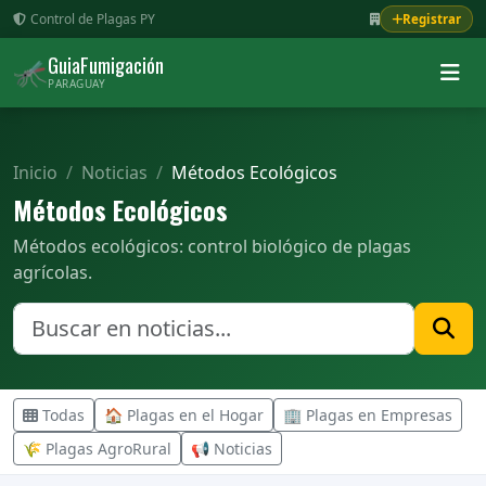
Control de Plagas PY
Registrar
GuiaFumigación
🦟
PARAGUAY
Inicio
Noticias
Métodos Ecológicos
Métodos Ecológicos
Métodos ecológicos: control biológico de plagas
agrícolas.
Todas
🏠 Plagas en el Hogar
🏢 Plagas en Empresas
🌾 Plagas AgroRural
📢 Noticias