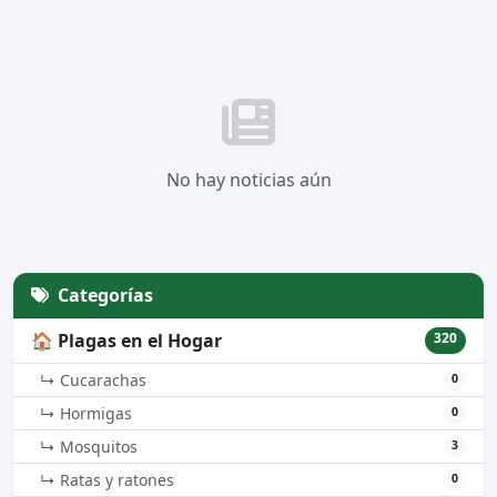
No hay noticias aún
Categorías
🏠 Plagas en el Hogar
320
↳ Cucarachas
0
↳ Hormigas
0
↳ Mosquitos
3
↳ Ratas y ratones
0